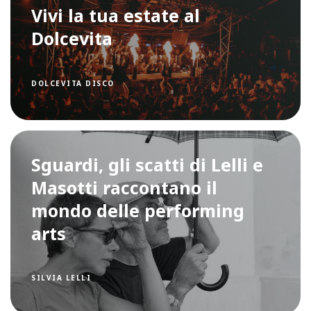
Vivi la tua estate al
Dolcevita
DOLCEVITA DISCO
Sguardi, gli scatti di Lelli e
Masotti raccontano il
mondo delle performing
arts
SILVIA LELLI