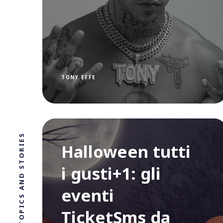
TONY EFFE
NEWS, TOPICS AND STORIES
Halloween tutti
i gusti+1: gli
eventi
TicketSms da