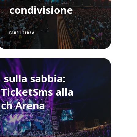
condivisione
FABRI FIRBA
 sulla sabbia:
i TicketSms alla
ach Arena