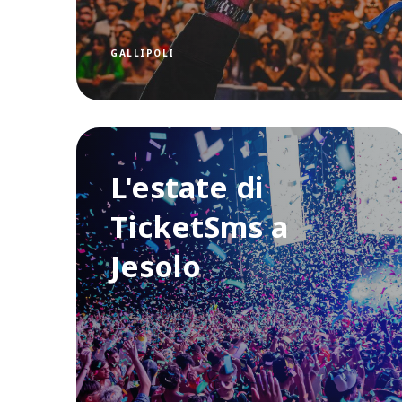
GALLIPOLI
L'estate di
TicketSms a
Jesolo