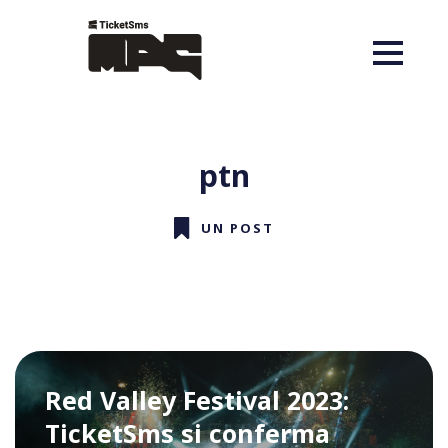
ptn
UN POST
Red Valley Festival 2023:
TicketSms si conferma