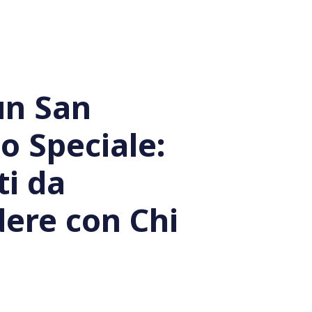
un San
o Speciale:
ti da
dere con Chi