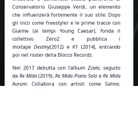
Conservatorio Giuseppe Verdi, un elemento
che influenzerà fortemente il suo stile. Dopo
gli inizi come freestyler e le prime tracce con
Giaime (ai tempi Young Caesar), fonda il
collettivo Zero2 e pubblica i
mixtape
Destiny
(2012) e
K1
(2014), entrando
poi nel roster della Blocco Recordz.
Nel 2017 debutta con l’album
Zzala
, seguito
da
Re Mida
(2019),
Re Mida Piano Solo
e
Re Mida
Aurum
. Collabora con artisti come Salmo,
Nitro, Fabri Fibra, Sfera Ebbasta, Emis Killa,
Marracash ed Elodie. Il 2022 è l’anno di
Sirio
,
disco di enorme successo che nel 2024 viene
certificato
platino
.
Nel 2023 partecipa al Festival di Sanremo
con
Cenere
, classificandosi
secondo
. Nel 2024