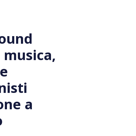
Sound
: musica,
 e
isti
one a
o