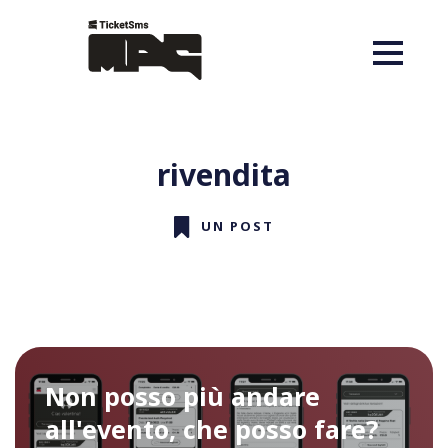
rivendita
UN POST
Non posso più andare
all'evento, che posso fare?