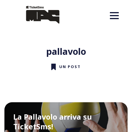
pallavolo
UN POST
La Pallavolo arriva su
TicketSms!