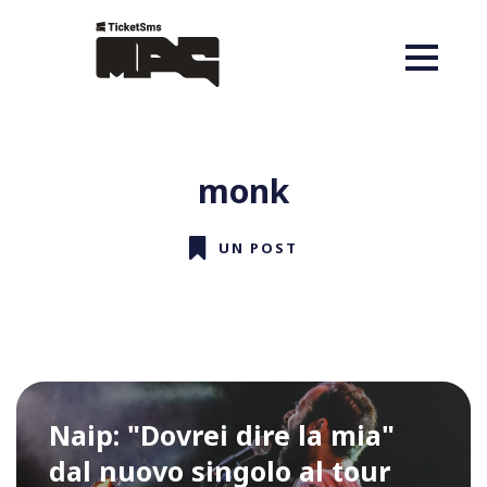
monk
UN POST
Naip: "Dovrei dire la mia"
dal nuovo singolo al tour