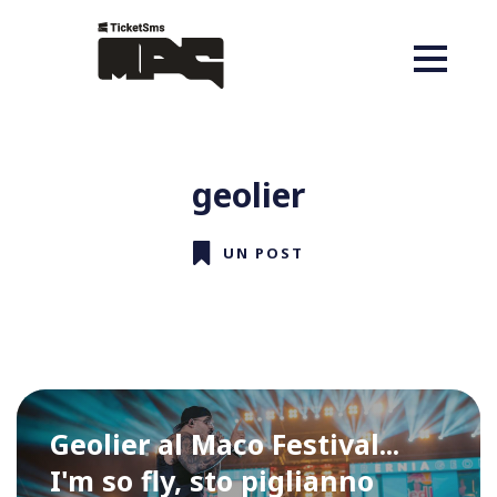
geolier
UN POST
Geolier al Maco Festival...
I'm so fly, sto piglianno