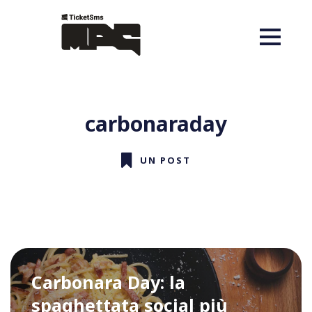
carbonaraday
UN POST
Carbonara Day: la
spaghettata social più