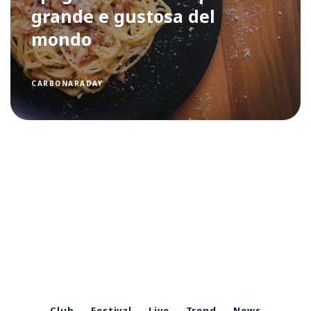
grande e gustosa del
mondo
CARBONARADAY
Club
Festival
Live
Trend
News