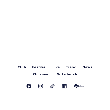
Club
Festival
Live
Trend
News
Chi siamo
Note legali
© 2026
TicketSms
. All Right Reserved.
TicketSms Mag è una testata giornalistica iscritta al Registro Stampa del Tribunale di Bologna al numero