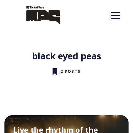
black eyed peas
2 POSTS
Live the rhythm of the