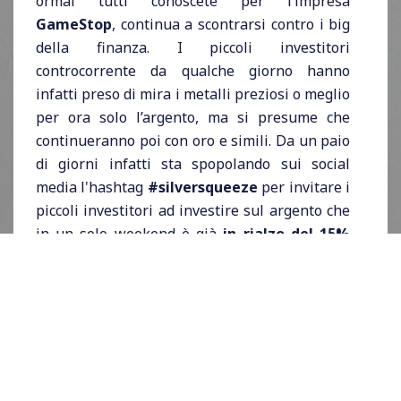
ormai tutti conoscete per l’impresa
GameStop
, continua a scontrarsi contro i big
della finanza. I piccoli investitori
controcorrente da qualche giorno hanno
infatti preso di mira i metalli preziosi o meglio
per ora solo l’argento, ma si presume che
continueranno poi con oro e simili. Da un paio
di giorni infatti sta spopolando sui social
media l'hashtag
#silversqueeze
per invitare i
piccoli investitori ad investire sul argento che
in un solo weekend è già
in rialzo del 15%
arrivando a costare ben
30 dollari l’oncia
, il
prezzo più alto raggiunto negli ultimi 7 anni.