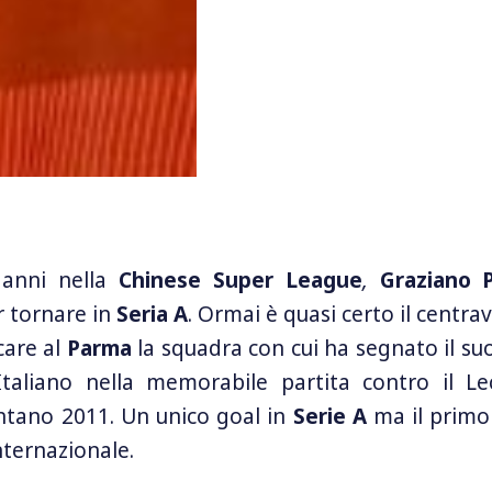
anni nella
Chinese Super League
,
Graziano P
r tornare in
Seria A
. Ormai è quasi certo il centra
care al
Parma
la squadra con cui ha segnato il su
taliano nella memorabile partita contro il Lec
ontano 2011. Un unico goal in
Serie A
ma il primo 
nternazionale.