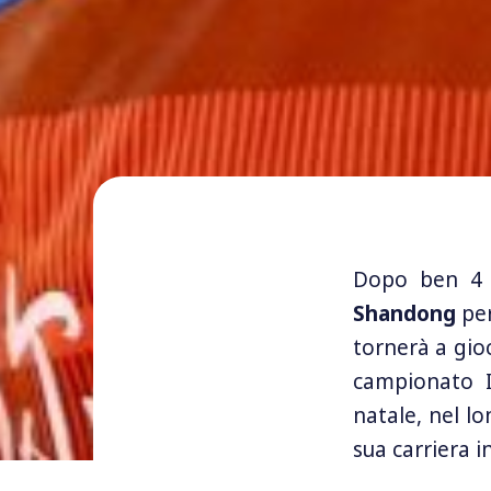
Dopo ben 4 
Shandong
pe
tornerà a gio
campionato I
natale, nel l
sua carriera i