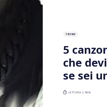
TREND
5 canzon
che dev
se sei u
LETTURA 2 MIN