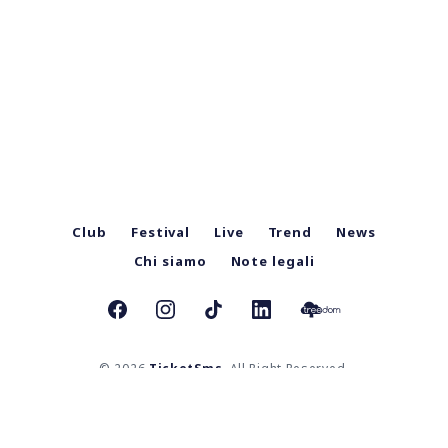
Club
Festival
Live
Trend
News
Chi siamo
Note legali
© 2026
TicketSms
. All Right Reserved.
TicketSms Mag è una testata giornalistica iscritta al Registro Stampa del Tribunale di Bologna al numero
8609 in data 11/10/2023 | Direttore responsabile: Mauro Pigozzo.
Contatti:
redazione@ticketsms.it
TicketSms SRL | Sede legale: Via Marsala n. 28, 40126, Bologna (BO) | C.F. e Registro Imprese: