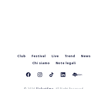
Club
Festival
Live
Trend
News
Chi siamo
Note legali
© 2026
TicketSms
. All Right Reserved.
TicketSms Mag è una testata giornalistica iscritta al Registro Stampa del Tribunale di Bologna al numero
8609 in data 11/10/2023 | Direttore responsabile: Mauro Pigozzo.
Contatti:
redazione@ticketsms.it
TicketSms SRL | Sede legale: Via Marsala n. 28, 40126, Bologna (BO) | C.F. e Registro Imprese: