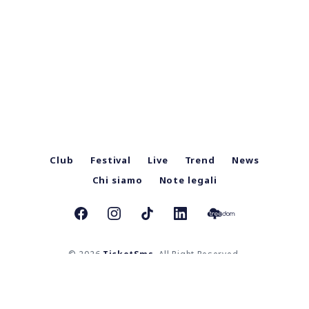
Club
Festival
Live
Trend
News
Chi siamo
Note legali
© 2026
TicketSms
. All Right Reserved.
TicketSms Mag è una testata giornalistica iscritta al Registro Stampa del Tribunale di Bologna al numero
8609 in data 11/10/2023 | Direttore responsabile: Mauro Pigozzo.
Contatti:
redazione@ticketsms.it
TicketSms SRL | Sede legale: Via Marsala n. 28, 40126, Bologna (BO) | C.F. e Registro Imprese: