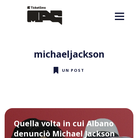
michaeljackson
UN POST
Quella volta in cui Albano
denunciò Michael Jackson