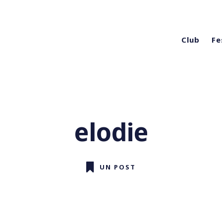
Club
Fe
elodie
UN POST