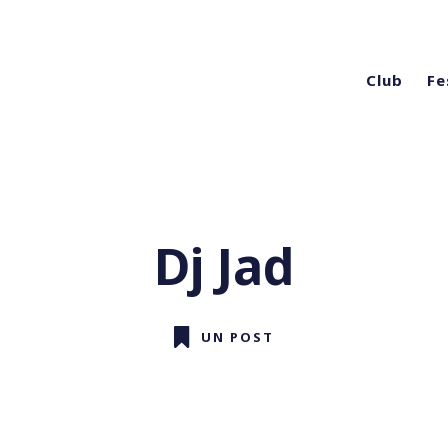
Club
Fe
Dj Jad
UN POST