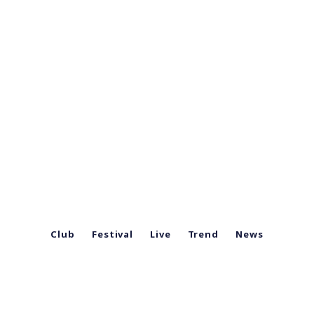
Club
Festival
Live
Trend
News
Chi siamo
Note legali