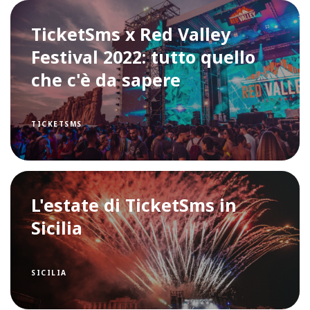
TicketSms x Red Valley
Festival 2022: tutto quello
che c'è da sapere
TICKETSMS
L'estate di TicketSms in
Sicilia
SICILIA