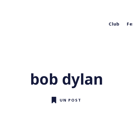
Club
Fe
bob dylan
UN POST