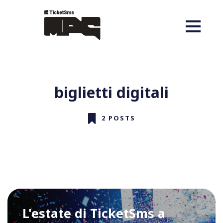
biglietti digitali
2 POSTS
L'estate di TicketSms a