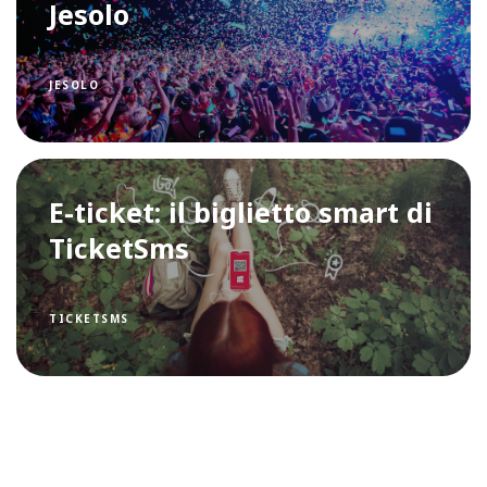
Jesolo
JESOLO
E-ticket: il biglietto smart di
TicketSms
TICKETSMS