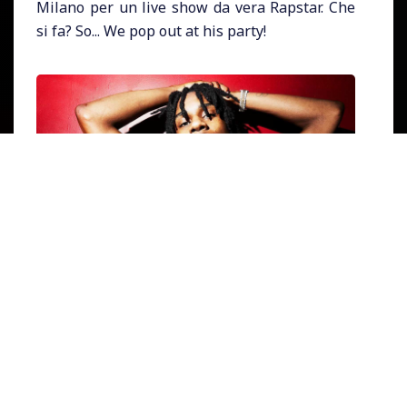
Milano per un live show da vera Rapstar. Che
si fa? So... We pop out at his party!
Polo G, l'artista dietro il nome
Taurus
Tremani Bartlett
, è nato a Chicago il 6
gennaio 1999. La sua ascesa nel mondo rap è
stata lanciata con il travolgente successo di
"
Pop Out
", una collaborazione esplosiva con
Lil Tjay
, che ha balzato all'undicesima