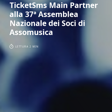
TicketSms Main Partner
alla 37ª Assemblea
Nazionale dei Soci di
Assomusica
LETTURA 2 MIN