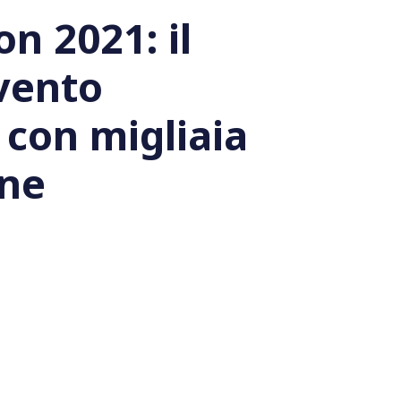
on 2021: il
vento
e con migliaia
one