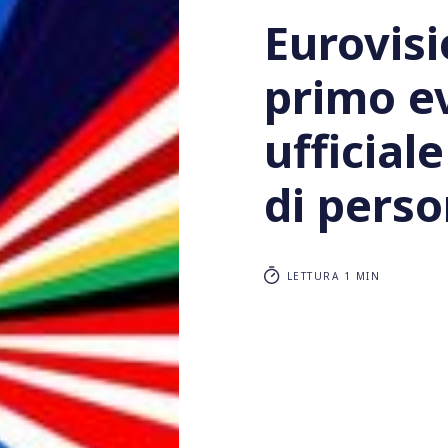
Eurovisi
primo e
ufficial
di pers
LETTURA 1 MIN