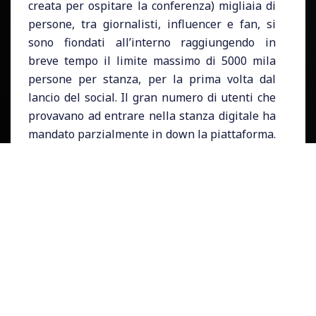
creata per ospitare la conferenza) migliaia di
persone, tra giornalisti, influencer e fan, si
sono fiondati all’interno raggiungendo in
breve tempo il limite massimo di 5000 mila
persone per stanza, per la prima volta dal
lancio del social. Il gran numero di utenti che
provavano ad entrare nella stanza digitale ha
mandato parzialmente in down la piattaforma.
Successivamente numerose altre stanze sono
state create per replicare la conversazione del
CEO di Tesla.
Musk
durante la conferenza ha
risposto a numerose domande dei fan e
giornalisti sui più svariati argomenti,
partendo dai viaggi su Marte la conversazione
si è poi spostata su Neuralink e Tesla per
arrivare poi al caso Reddit e GameStop per
finire con una simpatica considerazione