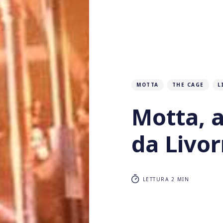
MOTTA
THE CAGE
L
Motta, al
da Livo
LETTURA 2 MIN