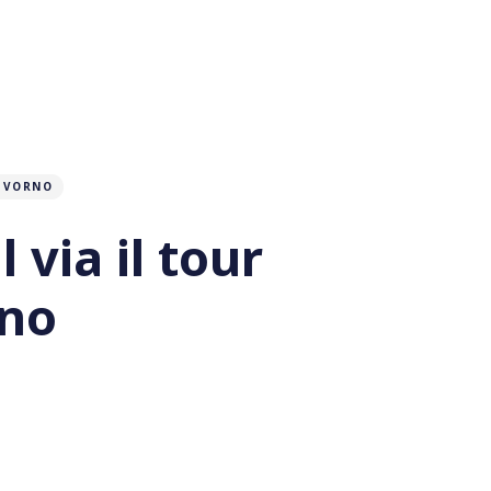
IVORNO
 via il tour
rno