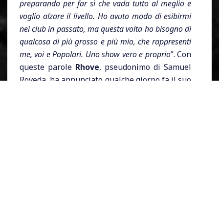
preparando per far sì che vada tutto al meglio e
voglio alzare il livello. Ho avuto modo di esibirmi
nei club in passato, ma questa volta ho bisogno di
qualcosa di più grosso e più mio, che rappresenti
me, voi e Popolari. Uno show vero e proprio
”. Con
queste parole
Rhove
, pseudonimo di Samuel
Roveda, ha annunciato qualche giorno fa il suo
primo grande tour che in autunno toccherà
otto città italiane
da nord a sud e che
promette di portare sul palco tutto se stesso,
con i successi che lo hanno reso celebre tra i
giovanissimi, complice il potere dei social dove
pezzi come
Shakerando
o
Cancelo
hanno fatto
da sfondo a milioni di reel su Instagram e
TikTok, e con i brani dell’album d’esordio
Popolari
, uscito a marzo 2023.