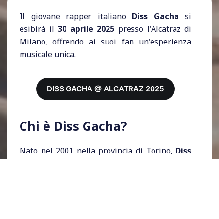
Il giovane rapper italiano
Diss Gacha
si
esibirà il
30 aprile 2025
presso l'Alcatraz di
Milano, offrendo ai suoi fan un'esperienza
musicale unica.
DISS GACHA @ ALCATRAZ 2025
Chi è Diss Gacha?
Nato nel 2001 nella provincia di Torino,
Diss
Gacha
, all'anagrafe Gabriele Pastero, è
emerso sulla scena musicale italiana con il
suo stile distintivo che fonde elementi di trap
e rap. Con testi incisivi e una presenza scenica
carismatica, ha rapidamente conquistato un