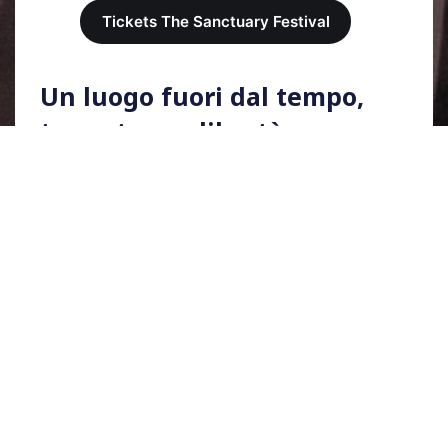
Tickets The Sanctuary Festival
Un luogo fuori dal tempo,
tra natura e libertà
La location scelta è il
Sanctuary Beach Club
,
un paradiso nascosto affacciato sul mare, tra
rocce bianche, profumo di Mediterraneo e
design naturale
. Il club include ristorante,
street food village, cocktail bar botanici, zone
lounge e una dancefloor open-air attiva dal
giorno alla notte.
Un luogo creato per accogliere, ispirare e
connettere:
si balla a piedi nudi
, si mangia
insieme, si respira profondamente e si