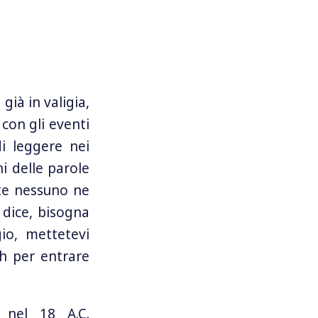
già in valigia,
 con gli eventi
i leggere nei
ni delle parole
nte nessuno ne
 dice, bisogna
io, mettetevi
ch per entrare
 nel 18 A.C.