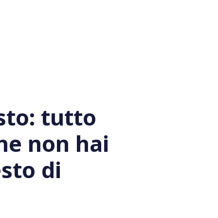
to: tutto
he non hai
sto di