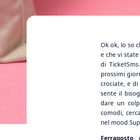
Ok ok, lo so c
e che vi state
di TicketSms
prossimi giorn
crociate, e d
sente il biso
dare un colp
comodi, cerca
nel mood Sup
Ferragosto
è