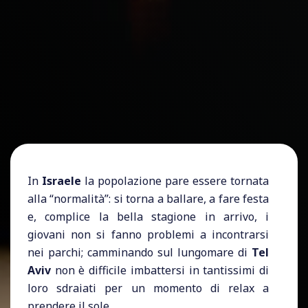
In
Israele
la popolazione pare essere tornata
alla “normalità”: si torna a ballare, a fare festa
e, complice la bella stagione in arrivo, i
giovani non si fanno problemi a incontrarsi
nei parchi; camminando sul lungomare di
Tel
Aviv
non è difficile imbattersi in tantissimi di
loro sdraiati per un momento di relax a
prendere il sole.