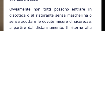
Ovviamente non tutti possono entrare in
discoteca o al ristorante senza mascherina o
senza adottare le dovute misure di sicurezza,
a partire dal distanziamento. Il ritorno alla
vita “normale” in Israele è consentito
esclusivamente a chi ha il
passaporto
vaccinale
. Ma chi lo possiede? Coloro che
hanno già fatto tutte e due le dosi vaccino o
chi ha già contratto il
Covid-19
.
Nel Regno Unito da lunedì hanno riaperto le