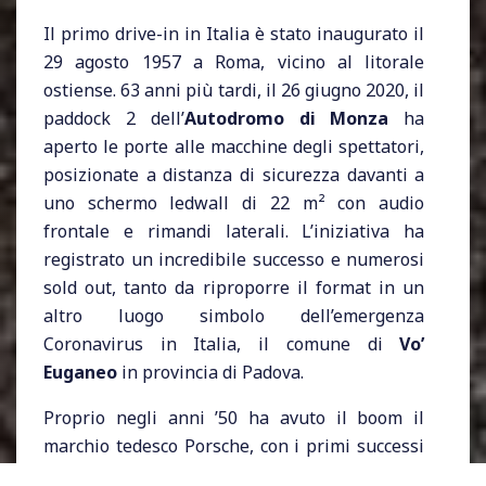
Il primo drive-in in Italia è stato inaugurato il
29 agosto 1957 a Roma, vicino al litorale
ostiense. 63 anni più tardi, il 26 giugno 2020, il
paddock 2 dell’
Autodromo di Monza
ha
aperto le porte alle macchine degli spettatori,
posizionate a distanza di sicurezza davanti a
uno schermo ledwall di 22 m² con audio
frontale e rimandi laterali. L’iniziativa ha
registrato un incredibile successo e numerosi
sold out, tanto da riproporre il format in un
altro luogo simbolo dell’emergenza
Coronavirus in Italia, il comune di
Vo’
Euganeo
in provincia di Padova.
Proprio negli anni ’50 ha avuto il boom il
marchio tedesco Porsche, con i primi successi
alla 24 Ore di Le Mans e la mitica 550 Spyder