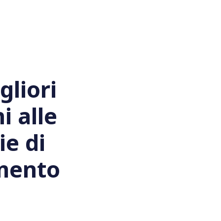
gliori
i alle
e di
mento